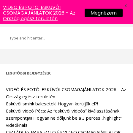
X
VIDEÓ ÉS FOTÓ: ESKÜVŐI
CSOMAGAJÁNLATOK 2026 – Az
Megnézem
Ország egész területén
LEGUTÓBBI BEJEGYZÉSEK
VIDEÓ ÉS FOTÓ: ESKÜVŐI CSOMAGAJÁNLATOK 2026 – Az
Ország egész területén
Esküvői smink balesetek! Hogyan kerüljük el?!
Esküvői videó Pécs: Az “esküvői videós” kiválasztásának
szempontjai! Hogyan ne dőljünk be a 3 perces „highlight”
videóknak!
CSALÁDI ÉS BABA FOTÓ ÉS VIDEÓ CSOMAGAJÁNLATOK