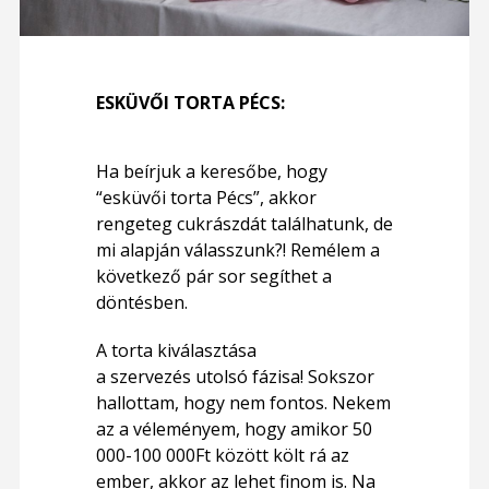
ESKÜVŐI TORTA PÉCS:
Ha beírjuk a keresőbe, hogy
“esküvői torta Pécs”, akkor
rengeteg cukrászdát találhatunk, de
mi alapján válasszunk?! Remélem a
következő pár sor segíthet a
döntésben.
A torta kiválasztása
a
szervezés
utolsó fázisa! Sokszor
hallottam, hogy nem fontos. Nekem
az a véleményem, hogy amikor 50
000-100 000Ft között költ rá az
ember, akkor az lehet finom is. Na