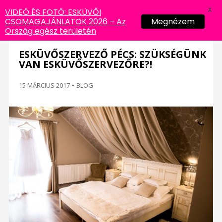
X
VIDEÓ ÉS FOTÓ: ESKÜVŐI
CSOMAGAJÁNLATOK 2026 – Az
Megnézem
Ország egész területén
ESKÜVŐSZERVEZŐ PÉCS: SZÜKSÉGÜNK
VAN ESKÜVŐSZERVEZŐRE?!
15 MÁRCIUS 2017
-
BLOG