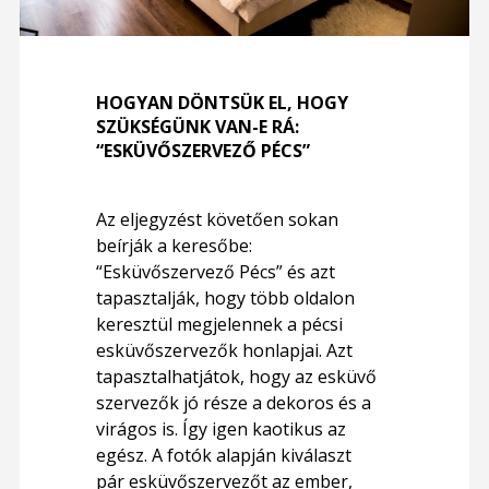
HOGYAN DÖNTSÜK EL, HOGY
SZÜKSÉGÜNK VAN-E RÁ:
“ESKÜVŐSZERVEZŐ PÉCS”
Az eljegyzést követően sokan
beírják a keresőbe:
“Esküvőszervező Pécs” és azt
tapasztalják, hogy több oldalon
keresztül megjelennek a pécsi
esküvőszervezők honlapjai. Azt
tapasztalhatjátok, hogy az esküvő
szervezők jó része a dekoros és a
virágos is. Így igen kaotikus az
egész. A fotók alapján kiválaszt
pár esküvőszervezőt az ember,