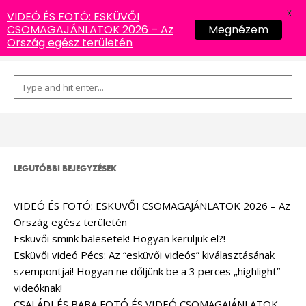
X
VIDEÓ ÉS FOTÓ: ESKÜVŐI
CSOMAGAJÁNLATOK 2026 – Az
Megnézem
Ország egész területén
LEGUTÓBBI BEJEGYZÉSEK
VIDEÓ ÉS FOTÓ: ESKÜVŐI CSOMAGAJÁNLATOK 2026 – Az
Ország egész területén
Esküvői smink balesetek! Hogyan kerüljük el?!
Esküvői videó Pécs: Az “esküvői videós” kiválasztásának
szempontjai! Hogyan ne dőljünk be a 3 perces „highlight”
videóknak!
CSALÁDI ÉS BABA FOTÓ ÉS VIDEÓ CSOMAGAJÁNLATOK