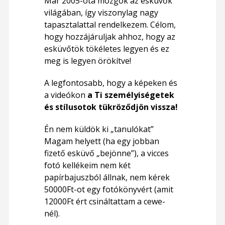
Már 2005-óta mozgok az esküvők
világában, így viszonylag nagy
tapasztalattal rendelkezem. Célom,
hogy hozzájáruljak ahhoz, hogy az
esküvőtök tökéletes legyen és ez
meg is legyen örökítve!
A legfontosabb, hogy a képeken és
a videókon
a Ti személyiségetek
és stílusotok tükröződjön vissza!
Én nem küldök ki „tanulókat”
Magam helyett (ha egy jobban
fizető esküvő „bejönne”), a vicces
fotó kellékeim nem két
papírbajuszból állnak, nem kérek
50000Ft-ot egy fotókönyvért (amit
12000Ft ért csináltattam a
cewe
-
nél).