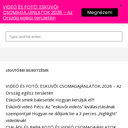
X
VIDEÓ ÉS FOTÓ: ESKÜVŐI
CSOMAGAJÁNLATOK 2026 – Az
Megnézem
Ország egész területén
LEGUTÓBBI BEJEGYZÉSEK
VIDEÓ ÉS FOTÓ: ESKÜVŐI CSOMAGAJÁNLATOK 2026 – Az
Ország egész területén
Esküvői smink balesetek! Hogyan kerüljük el?!
Esküvői videó Pécs: Az “esküvői videós” kiválasztásának
szempontjai! Hogyan ne dőljünk be a 3 perces „highlight”
videóknak!
CSALÁDI ÉS BABA FOTÓ ÉS VIDEÓ CSOMAGAJÁNLATOK