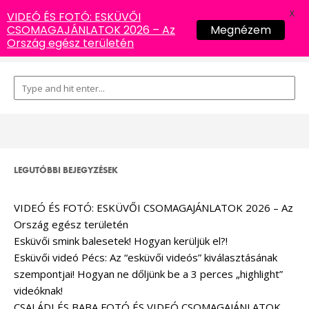
X
VIDEÓ ÉS FOTÓ: ESKÜVŐI
CSOMAGAJÁNLATOK 2026 – Az
Megnézem
Ország egész területén
LEGUTÓBBI BEJEGYZÉSEK
VIDEÓ ÉS FOTÓ: ESKÜVŐI CSOMAGAJÁNLATOK 2026 – Az
Ország egész területén
Esküvői smink balesetek! Hogyan kerüljük el?!
Esküvői videó Pécs: Az “esküvői videós” kiválasztásának
szempontjai! Hogyan ne dőljünk be a 3 perces „highlight”
videóknak!
CSALÁDI ÉS BABA FOTÓ ÉS VIDEÓ CSOMAGAJÁNLATOK