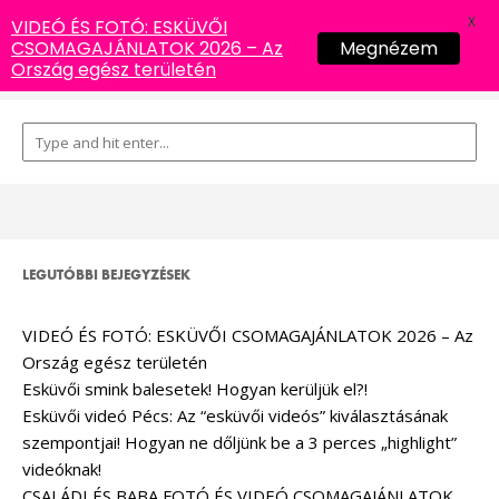
X
VIDEÓ ÉS FOTÓ: ESKÜVŐI
CSOMAGAJÁNLATOK 2026 – Az
Megnézem
Ország egész területén
LEGUTÓBBI BEJEGYZÉSEK
VIDEÓ ÉS FOTÓ: ESKÜVŐI CSOMAGAJÁNLATOK 2026 – Az
Ország egész területén
Esküvői smink balesetek! Hogyan kerüljük el?!
Esküvői videó Pécs: Az “esküvői videós” kiválasztásának
szempontjai! Hogyan ne dőljünk be a 3 perces „highlight”
videóknak!
CSALÁDI ÉS BABA FOTÓ ÉS VIDEÓ CSOMAGAJÁNLATOK