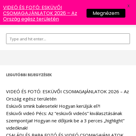
X
VIDEÓ ÉS FOTÓ: ESKÜVŐI
CSOMAGAJÁNLATOK 2026 – Az
Megnézem
Ország egész területén
LEGUTÓBBI BEJEGYZÉSEK
VIDEÓ ÉS FOTÓ: ESKÜVŐI CSOMAGAJÁNLATOK 2026 – Az
Ország egész területén
Esküvői smink balesetek! Hogyan kerüljük el?!
Esküvői videó Pécs: Az “esküvői videós” kiválasztásának
szempontjai! Hogyan ne dőljünk be a 3 perces „highlight”
videóknak!
CSALÁDI ÉS BABA FOTÓ ÉS VIDEÓ CSOMAGAJÁNLATOK