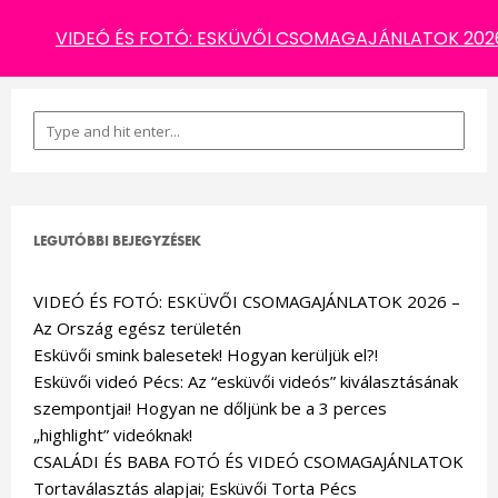
TAG: BELTÉRI ESKÜVŐ
VIDEÓ ÉS FOTÓ: ESKÜVŐI CSOMAGAJÁNLATOK 2026 
LEGUTÓBBI BEJEGYZÉSEK
VIDEÓ ÉS FOTÓ: ESKÜVŐI CSOMAGAJÁNLATOK 2026 –
Az Ország egész területén
Esküvői smink balesetek! Hogyan kerüljük el?!
Esküvői videó Pécs: Az “esküvői videós” kiválasztásának
szempontjai! Hogyan ne dőljünk be a 3 perces
„highlight” videóknak!
CSALÁDI ÉS BABA FOTÓ ÉS VIDEÓ CSOMAGAJÁNLATOK
Tortaválasztás alapjai; Esküvői Torta Pécs