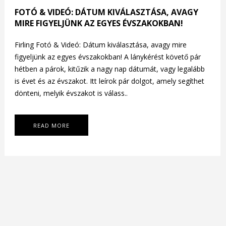
FOTÓ & VIDEÓ: DÁTUM KIVÁLASZTÁSA, AVAGY
MIRE FIGYELJÜNK AZ EGYES ÉVSZAKOKBAN!
Firling Fotó & Videó: Dátum kiválasztása, avagy mire
figyeljünk az egyes évszakokban! A lánykérést követő pár
hétben a párok, kitűzik a nagy nap dátumát, vagy legalább
is évet és az évszakot. Itt leírok pár dolgot, amely segíthet
dönteni, melyik évszakot is válass..
READ MORE