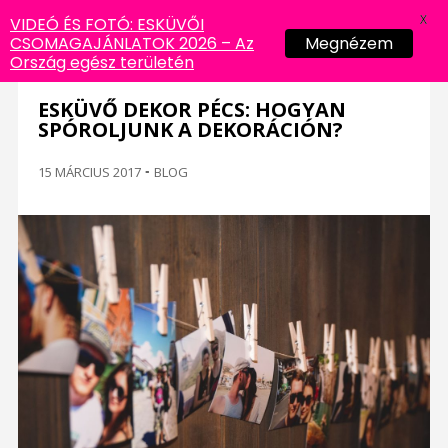
X
VIDEÓ ÉS FOTÓ: ESKÜVŐI
CSOMAGAJÁNLATOK 2026 – Az
Megnézem
Ország egész területén
ESKÜVŐ DEKOR PÉCS: HOGYAN
SPÓROLJUNK A DEKORÁCIÓN?
15 MÁRCIUS 2017
-
BLOG