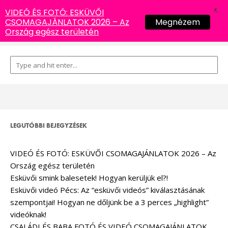
X
VIDEÓ ÉS FOTÓ: ESKÜVŐI
CSOMAGAJÁNLATOK 2026 – Az
Megnézem
Ország egész területén
LEGUTÓBBI BEJEGYZÉSEK
VIDEÓ ÉS FOTÓ: ESKÜVŐI CSOMAGAJÁNLATOK 2026 – Az
Ország egész területén
Esküvői smink balesetek! Hogyan kerüljük el?!
Esküvői videó Pécs: Az “esküvői videós” kiválasztásának
szempontjai! Hogyan ne dőljünk be a 3 perces „highlight”
videóknak!
CSALÁDI ÉS BABA FOTÓ ÉS VIDEÓ CSOMAGAJÁNLATOK