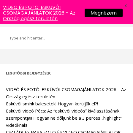
X
VIDEÓ ÉS FOTÓ: ESKÜVŐI
CSOMAGAJÁNLATOK 2026 – Az
Megnézem
Ország egész területén
LEGUTÓBBI BEJEGYZÉSEK
VIDEÓ ÉS FOTÓ: ESKÜVŐI CSOMAGAJÁNLATOK 2026 – Az
Ország egész területén
Esküvői smink balesetek! Hogyan kerüljük el?!
Esküvői videó Pécs: Az “esküvői videós” kiválasztásának
szempontjai! Hogyan ne dőljünk be a 3 perces „highlight”
videóknak!
CSALÁDI ÉS BABA FOTÓ ÉS VIDEÓ CSOMAGAJÁNLATOK