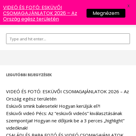
X
VIDEÓ ÉS FOTÓ: ESKÜVŐI
CSOMAGAJÁNLATOK 2026 – Az
Megnézem
Ország egész területén
LEGUTÓBBI BEJEGYZÉSEK
VIDEÓ ÉS FOTÓ: ESKÜVŐI CSOMAGAJÁNLATOK 2026 – Az
Ország egész területén
Esküvői smink balesetek! Hogyan kerüljük el?!
Esküvői videó Pécs: Az “esküvői videós” kiválasztásának
szempontjai! Hogyan ne dőljünk be a 3 perces „highlight”
videóknak!
CSALÁDI ÉS BABA FOTÓ ÉS VIDEÓ CSOMAGAJÁNLATOK