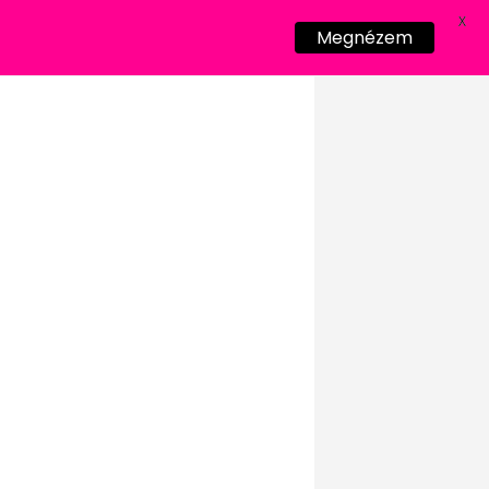
X
Megnézem