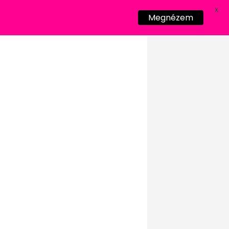
X
Megnézem