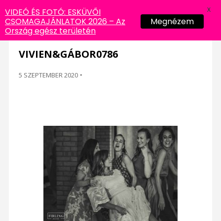
X
VIDEÓ ÉS FOTÓ: ESKÜVŐI
CSOMAGAJÁNLATOK 2026 – Az
Megnézem
Ország egész területén
VIVIEN&GÁBOR0786
5 SZEPTEMBER 2020
-