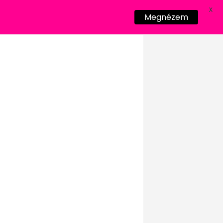
X
Megnézem