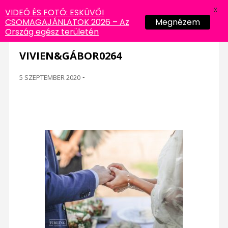
X
VIDEÓ ÉS FOTÓ: ESKÜVŐI
CSOMAGAJÁNLATOK 2026 – Az
Megnézem
Ország egész területén
VIVIEN&GÁBOR0264
5 SZEPTEMBER 2020
-