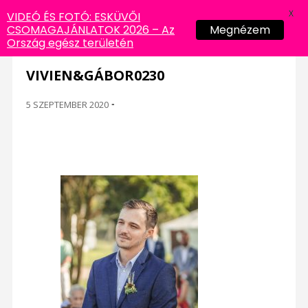
X
VIDEÓ ÉS FOTÓ: ESKÜVŐI
CSOMAGAJÁNLATOK 2026 – Az
Megnézem
Ország egész területén
VIVIEN&GÁBOR0230
5 SZEPTEMBER 2020
-