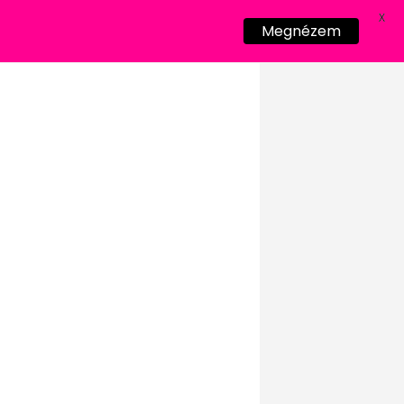
X
Megnézem