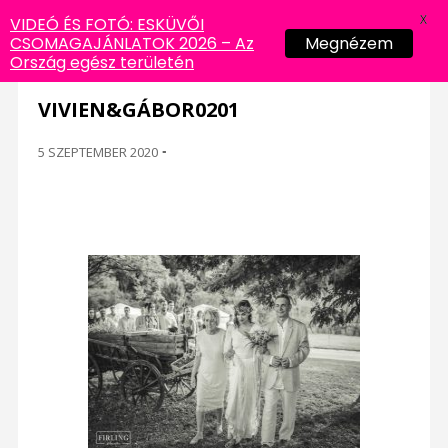
X
VIDEÓ ÉS FOTÓ: ESKÜVŐI
CSOMAGAJÁNLATOK 2026 – Az
Megnézem
Ország egész területén
VIVIEN&GÁBOR0201
5 SZEPTEMBER 2020
-