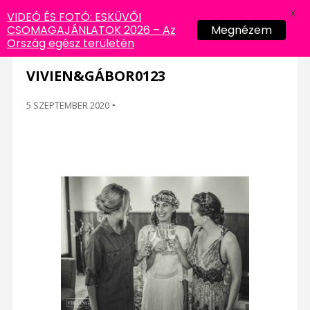
X
VIDEÓ ÉS FOTÓ: ESKÜVŐI
CSOMAGAJÁNLATOK 2026 – Az
Megnézem
Ország egész területén
VIVIEN&GÁBOR0123
5 SZEPTEMBER 2020
-