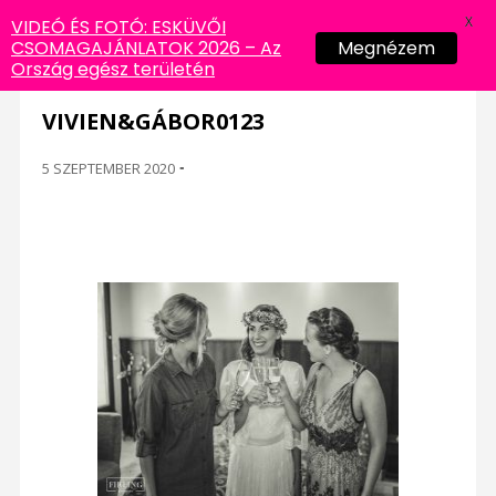
X
VIDEÓ ÉS FOTÓ: ESKÜVŐI
CSOMAGAJÁNLATOK 2026 – Az
Megnézem
Ország egész területén
VIVIEN&GÁBOR0123
5 SZEPTEMBER 2020
-