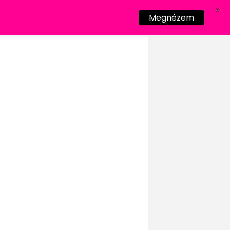
X
Megnézem