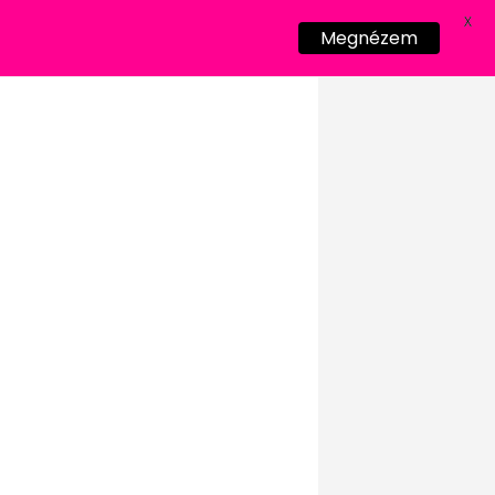
X
Megnézem