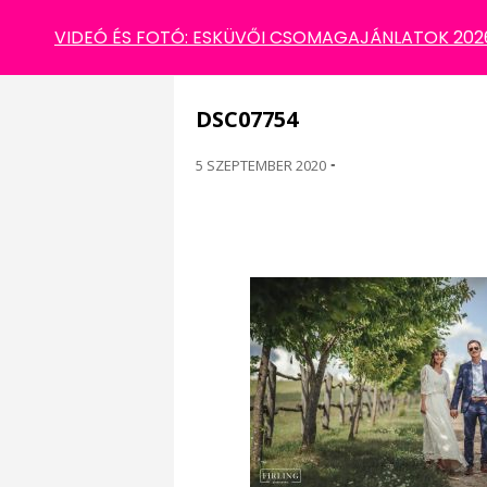
DSC07754
VIDEÓ ÉS FOTÓ: ESKÜVŐI CSOMAGAJÁNLATOK 2026 
DSC07754
5 SZEPTEMBER 2020
-