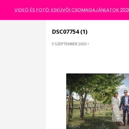
DSC07754 (1)
VIDEÓ ÉS FOTÓ: ESKÜVŐI CSOMAGAJÁNLATOK 2026 
DSC07754 (1)
5 SZEPTEMBER 2020
-