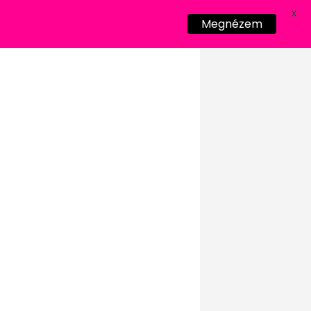
X
Megnézem