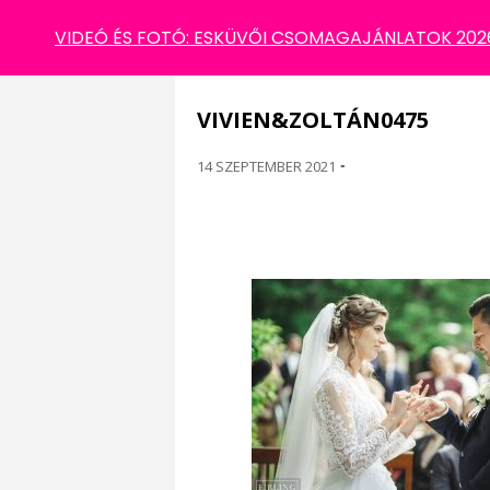
VIVIEN&ZOLTÁN0475
VIDEÓ ÉS FOTÓ: ESKÜVŐI CSOMAGAJÁNLATOK 2026 
VIVIEN&ZOLTÁN0475
14 SZEPTEMBER 2021
-