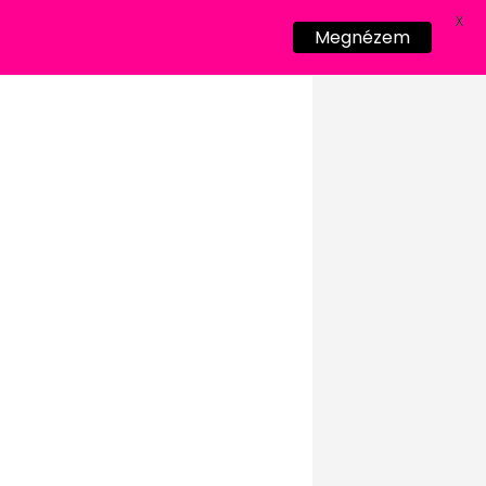
X
Megnézem