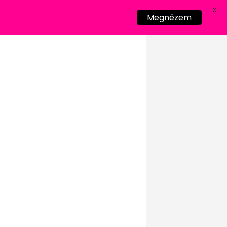
X
Megnézem