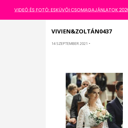
VIVIEN&ZOLTÁN0437
VIDEÓ ÉS FOTÓ: ESKÜVŐI CSOMAGAJÁNLATOK 2026 
VIVIEN&ZOLTÁN0437
14 SZEPTEMBER 2021
-