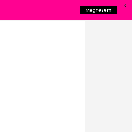
X
Megnézem