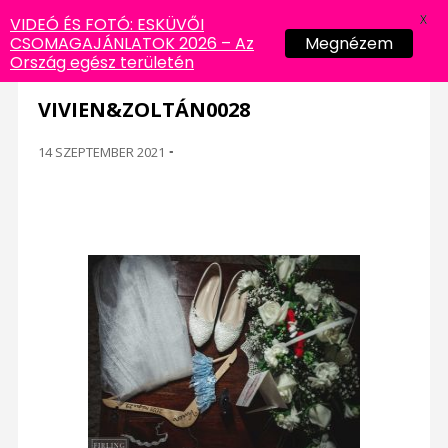
X
VIDEÓ ÉS FOTÓ: ESKÜVŐI
CSOMAGAJÁNLATOK 2026 – Az
Megnézem
Ország egész területén
VIVIEN&ZOLTÁN0028
14 SZEPTEMBER 2021
-