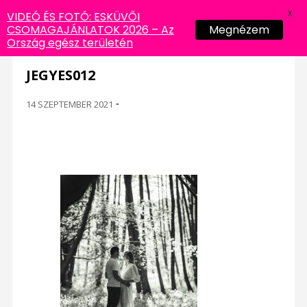
X
VIDEÓ ÉS FOTÓ: ESKÜVŐI
CSOMAGAJÁNLATOK 2026 – Az
Megnézem
Ország egész területén
JEGYES012
14 SZEPTEMBER 2021
-