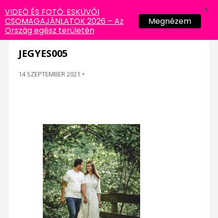
X
VIDEÓ ÉS FOTÓ: ESKÜVŐI
CSOMAGAJÁNLATOK 2026 – Az
Megnézem
Ország egész területén
JEGYES005
14 SZEPTEMBER 2021
-