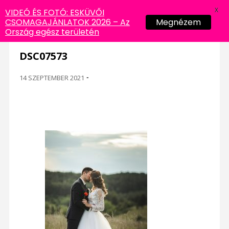
X
VIDEÓ ÉS FOTÓ: ESKÜVŐI
CSOMAGAJÁNLATOK 2026 – Az
Megnézem
Ország egész területén
DSC07573
14 SZEPTEMBER 2021
-