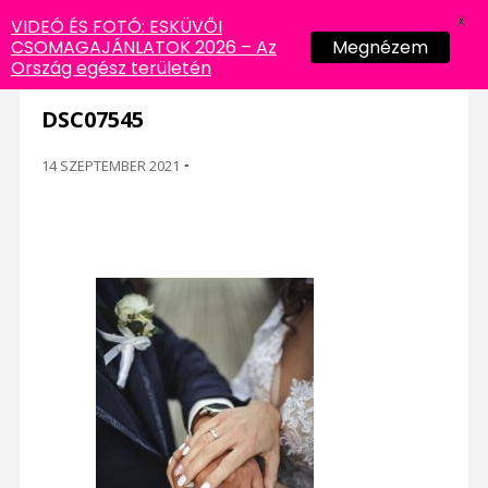
X
VIDEÓ ÉS FOTÓ: ESKÜVŐI
CSOMAGAJÁNLATOK 2026 – Az
Megnézem
Ország egész területén
DSC07545
14 SZEPTEMBER 2021
-