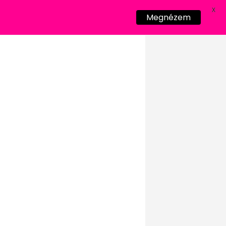
X
Megnézem