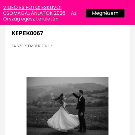
X
VIDEÓ ÉS FOTÓ: ESKÜVŐI
CSOMAGAJÁNLATOK 2026 – Az
Megnézem
Ország egész területén
KEPEK0067
14 SZEPTEMBER 2021
-