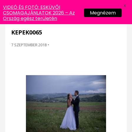
X
VIDEÓ ÉS FOTÓ: ESKÜVŐI
CSOMAGAJÁNLATOK 2026 – Az
Megnézem
Ország egész területén
KEPEK0065
7 SZEPTEMBER 2018
-