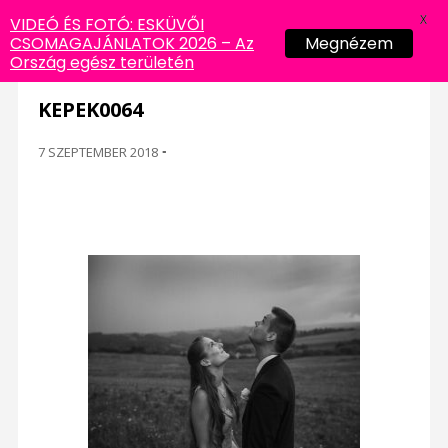
X
VIDEÓ ÉS FOTÓ: ESKÜVŐI
CSOMAGAJÁNLATOK 2026 – Az
Megnézem
Ország egész területén
KEPEK0064
7 SZEPTEMBER 2018
-