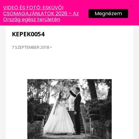
X
VIDEÓ ÉS FOTÓ: ESKÜVŐI
CSOMAGAJÁNLATOK 2026 – Az
Megnézem
Ország egész területén
KEPEK0054
7 SZEPTEMBER 2018
-