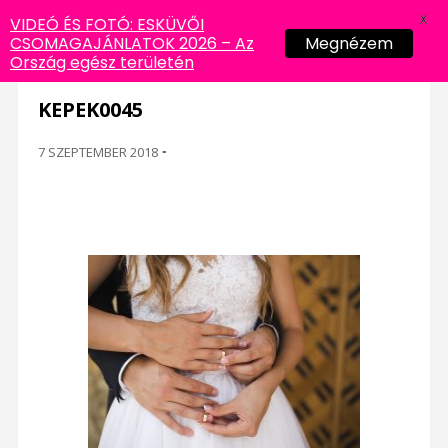
X
VIDEÓ ÉS FOTÓ: ESKÜVŐI
CSOMAGAJÁNLATOK 2026 – Az
Megnézem
Ország egész területén
KEPEK0045
7 SZEPTEMBER 2018
-