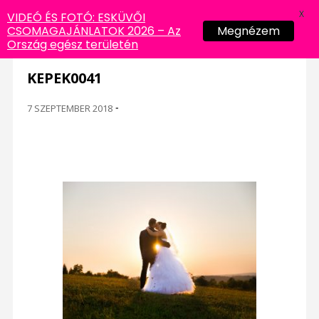
X
VIDEÓ ÉS FOTÓ: ESKÜVŐI
CSOMAGAJÁNLATOK 2026 – Az
Megnézem
Ország egész területén
KEPEK0041
7 SZEPTEMBER 2018
-