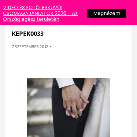
X
VIDEÓ ÉS FOTÓ: ESKÜVŐI
CSOMAGAJÁNLATOK 2026 – Az
Megnézem
Ország egész területén
KEPEK0033
7 SZEPTEMBER 2018
-