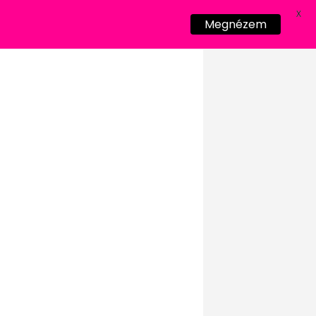
X
Megnézem