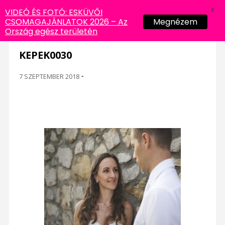
X
VIDEÓ ÉS FOTÓ: ESKÜVŐI
CSOMAGAJÁNLATOK 2026 – Az
Megnézem
Ország egész területén
KEPEK0030
7 SZEPTEMBER 2018
-