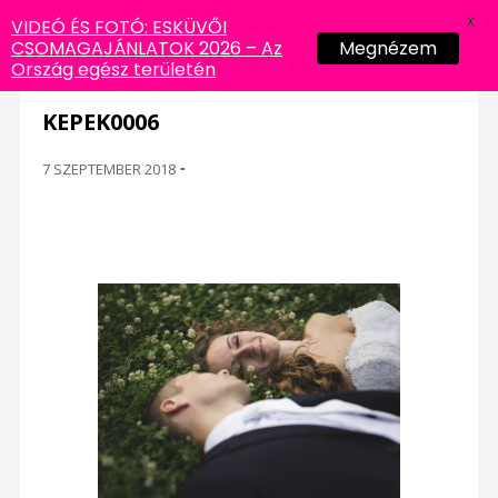
X
VIDEÓ ÉS FOTÓ: ESKÜVŐI
CSOMAGAJÁNLATOK 2026 – Az
Megnézem
Ország egész területén
KEPEK0006
7 SZEPTEMBER 2018
-