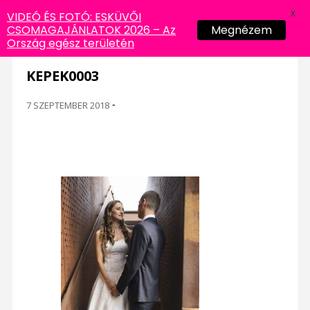
X
VIDEÓ ÉS FOTÓ: ESKÜVŐI
CSOMAGAJÁNLATOK 2026 – Az
Megnézem
Ország egész területén
KEPEK0003
7 SZEPTEMBER 2018
-