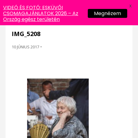
X
VIDEÓ ÉS FOTÓ: ESKÜVŐI
CSOMAGAJÁNLATOK 2026 – Az
Megnézem
Ország egész területén
IMG_5208
10 JÚNIUS 2017
-