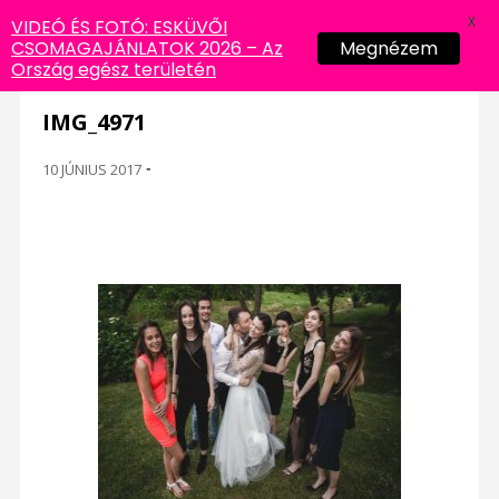
X
VIDEÓ ÉS FOTÓ: ESKÜVŐI
CSOMAGAJÁNLATOK 2026 – Az
Megnézem
Ország egész területén
IMG_4971
10 JÚNIUS 2017
-