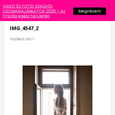
X
VIDEÓ ÉS FOTÓ: ESKÜVŐI
CSOMAGAJÁNLATOK 2026 – Az
Megnézem
Ország egész területén
IMG_4547_2
10 JÚNIUS 2017
-